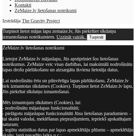
Kontakti
ZeMaize.lv lietošanas noteikumi
Izstrādāja
The Gravity Project
Turpinot lietot mājas lapu zemaize.lv, Jūs piekrītiet sīkdatņu
izmantošanas noteikumiem.
Uzzināt vairāk.
Turpināt
ZeMaize.lv lietošanas noteikumi
Lietojot ZeMaize.lv mājaslapu, Jūs apstipriniet šos lietošanas
noteikumus. ZeMaize veic visas darbības, lai maksimāli nodrošinātu
lapas drošu pārlūkošanu un aizsargātu ikviena lietotāja datus.
Lai nodrošinātu ērtu un pilnvērtīgu lapas pārlūkošanu, ZeMaize.lv
tiek izmantotas sīkdatnes (Cookies). Turpinot lietot ZeMaize.lv lapu,
Jūs piekrītat sīkdatņu izmantošanai.
Mēs izmantojam sīkdatnes (Cookies), lai:
- nodrošinātu mājaslapas funkcionalitāti;
- pielāgotu mājaslapas funkcionalitāti Jūsu lietošanas paradumiem –
tai skaitā valodai, meklēšanas pieprasījumiem, iepriekš apskatītajam
saturam;
- iegūtu statistikas datus par lapas apmeklētāju plūsmu – apmeklētāju
skaitu, lapā pavadīto laiku u.c.;