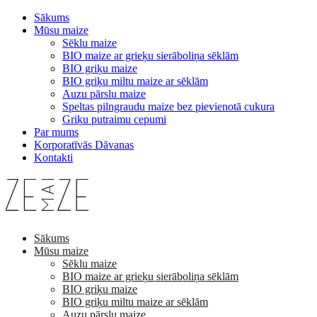
Sākums
Mūsu maize
Sēklu maize
BIO maize ar grieķu sierāboliņa sēklām
BIO griķu maize
BIO griķu miltu maize ar sēklām
Auzu pārslu maize
Speltas pilngraudu maize bez pievienotā cukura
Griķu putraimu cepumi
Par mums
Korporatīvās Dāvanas
Kontakti
Skip
to
content
Sākums
Mūsu maize
Sēklu maize
BIO maize ar grieķu sierāboliņa sēklām
BIO griķu maize
BIO griķu miltu maize ar sēklām
Auzu pārslu maize