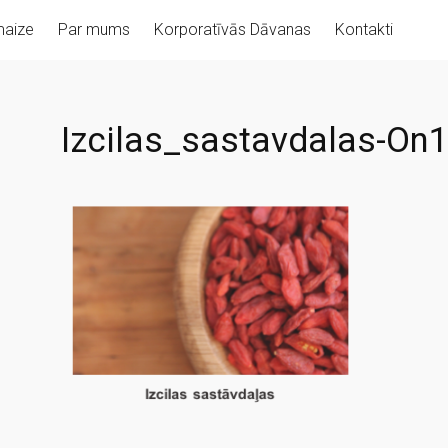
aize
Par mums
Korporatīvās Dāvanas
Kontakti
Izcilas_sastavdalas-On