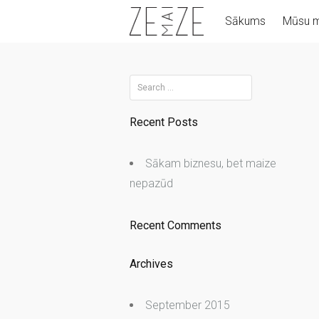
Skip
Sākums
Mūsu m
to
content
Search
for:
Recent Posts
Sākam biznesu, bet maize
nepazūd
Recent Comments
Archives
September 2015