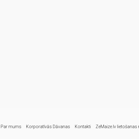
Par mums
Korporatīvās Dāvanas
Kontakti
ZeMaize.lv lietošanas